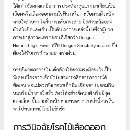
ได้แก่ ไข้ลดลงแต่มีอาการปวดท้องรุนแรง อาเจียนเป็น
เลือดหรือเลือดออกตามไรฟัน เหงือก หรือตามผิวหนัง
หายใจลำบาก ใจสั่น กระสับกระส่าย ปัสสาวะน้อยลง
ผิวหนังซีดและเย็น เป็นต้น อาการเหล่านี้บ่งชี้ว่าผู้ป่วย
อาจเข้าสู่ภาวะแทรกซ้อนที่เรียกว่า Dengue
Hemorrhagic Fever หรือ Dengue Shock Syndrome ซึ่ง
ต้องได้รับการรักษาอย่างเร่งด่วน
การสังเกตอาการในเด็กต้องใช้ความระมัดระวังเป็น
พิเศษ เนื่องจากเด็กมักไม่สามารถสื่อสารอาการได้
ชัดเจน พ่อแม่ควรสังเกตว่าเด็กซึม เฉื่อยชา ไม่ยอมกิน
นมหรือน้ำ หายใจเร็ว ร้องไห้อย่างผิดปกติ หรือมีจุด
แดงเล็กๆ ขึ้นตามผิวหนัง หากพบอาการเหล่านี้ควรรีบ
พาไปพบแพทย์โดยไม่ชักช้า
การวินิจฉัยโรคไข้เลือดออก