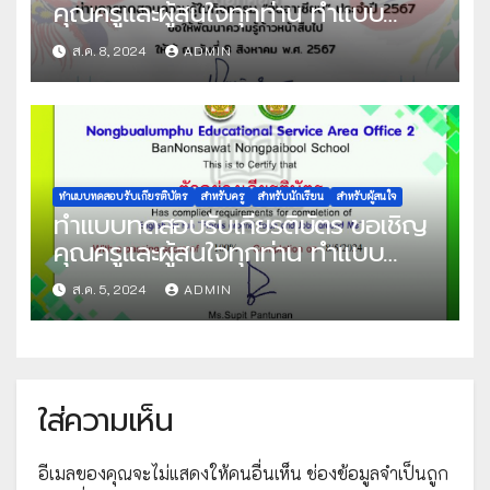
คุณครูและผู้สนใจทุกท่าน ทำแบบ
ทดสอบออนไลน์ แบบทดสอบความรู้
ส.ค. 8, 2024
ADMIN
วันอาเซียน ปีการศึกษา 2567 ผ่าน
เกณฑ์ที่กำหนด 70% ขึ้นไป รับเกียรติ
บัตรทาง E-mail จัดทำโดย วิทยาลัย
นาฏศิลปลพบุรี
ทำแบบทดสอบรับเกียรติบัตร
สำหรับครู
สำหรับนักเรียน
สำหรับผู้สนใจ
ทำแบบทดสอบรับเกียรติบัตร ขอเชิญ
คุณครูและผู้สนใจทุกท่าน ทำแบบ
ทดสอบออนไลน์ แบบทดสอบ ภาษา
ส.ค. 5, 2024
ADMIN
อังกฤษเพื่อความเข้าใจ ชุด English
for Fun “Places around Town
and Jobs around Me” ผ่านเกณฑ์ที่
กำหนด 70% ขึ้นไป รับเกียรติบัตรทาง
ใส่ความเห็น
E-mail จัดทำโดย โรงเรียนบ้านโนน
สวาทหนองไพบูลย์
อีเมลของคุณจะไม่แสดงให้คนอื่นเห็น
ช่องข้อมูลจำเป็นถูก