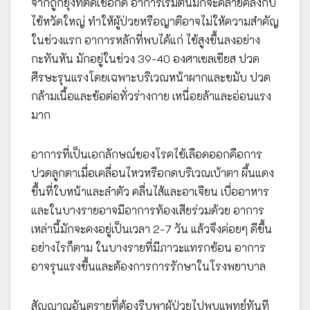
จากถูกยุงที่ติดเชื้อกัด อาการเริ่มต้นมักจะคล้ายคลึงกับ
ไข้หวัดใหญ่ ทำให้ผู้ป่วยหรือญาติอาจไม่ให้ความสำคัญ
ในช่วงแรก อาการหลักที่พบได้แก่ ไข้สูงขึ้นลงอย่าง
กะทันหัน มักอยู่ในช่วง 39-40 องศาเซลเซียส ปวด
ศีรษะรุนแรงโดยเฉพาะบริเวณหน้าผากและขมับ ปวด
กล้ามเนื้อและข้อต่อทั่วร่างกาย เหนื่อยล้าและอ่อนแรง
มาก
อาการที่เป็นเอกลักษณ์ของโรคไข้เลือดออกคือการ
ปวดลูกตาเมื่อเคลื่อนไหวหรือกดบริเวณเบ้าตา ผื้นแดง
ขึ้นที่ใบหน้าและลำตัว คลื่นไส้และอาเจียน เบื่ออาหาร
และในบางรายอาจมีอาการท้องเสียร่วมด้วย อาการ
เหล่านี้มักจะคงอยู่เป็นเวลา 2-7 วัน แล้วจึงค่อยๆ ดีขึ้น
อย่างไรก็ตาม ในบางรายที่มีภาวะแทรกซ้อน อาการ
อาจรุนแรงขึ้นและต้องการการรักษาในโรงพยาบาล
สัญญาณอันตรายที่ต้องรีบพาผู้ป่วยไปพบแพทย์ทันที