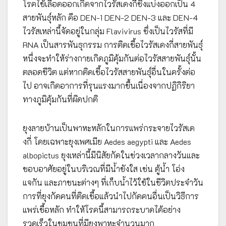
โรคไข้เลือดออกเกิดจากไวรัสเดงกี่ซึ่งแบ่งออกเป็น 4
สายพันธุ์หลัก คือ DEN-1 DEN-2 DEN-3 และ DEN-4
ไวรัสเหล่านี้จัดอยู่ในกลุ่ม Flavivirus ซึ่งเป็นไวรัสที่มี
RNA เป็นสารพันธุกรรม การติดเชื้อไวรัสเดงกี่สายพันธุ์
หนึ่งจะทำให้ร่างกายเกิดภูมิคุ้มกันต่อไวรัสสายพันธุ์นั้น
ตลอดชีวิต แต่หากติดเชื้อไวรัสสายพันธุ์อื่นในครั้งต่อ
ไป อาจเกิดอาการที่รุนแรงมากขึ้นเนื่องจากปฏิกิริยา
ทางภูมิคุ้มกันที่ผิดปกติ
ยุงลายบ้านเป็นพาหะหลักในการแพร่กระจายไวรัสเด
งกี่ โดยเฉพาะยุงเพศเมีย Aedes aegypti และ Aedes
albopictus ยุงเหล่านี้มีนิสัยกัดในช่วงเวลากลางวันและ
ชอบอาศัยอยู่ในบริเวณที่มีน้ำขังใส เช่น ตู้น้ำ โอ่ง
แจกัน และภาชนะต่างๆ ที่เก็บน้ำไว้ใช้ในชีวิตประจำวัน
การที่ยุงกัดคนที่ติดเชื้อแล้วนำไปกัดคนอื่นเป็นวิธีการ
แพร่เชื้อหลัก ทำให้โรคนี้สามารถระบาดได้อย่าง
รวดเร็วในชุมชนที่มียุงพาหะจำนวนมาก