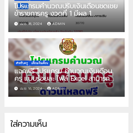
โปรแกรมคำนวณปรับเงินเดือนชดเชย
ข้าราชการครู งวดที่ 1 มีผล 1
พฤษภาคม 2567
เม.ย. 18, 2024
ADMIN
สำหรับครู
เลื่อนเงินเดือน
แจกฟรี โปรแกรม คำนวณเงินเดือน
ครู แบบร้อยละ ไฟล์ Excel สามารถ
คำนวณเงินเดือน ได้ทุกปีงบประมาณ
เม.ย. 16, 2024
ADMIN
โดย สถานีครูดอทคอม
ใส่ความเห็น