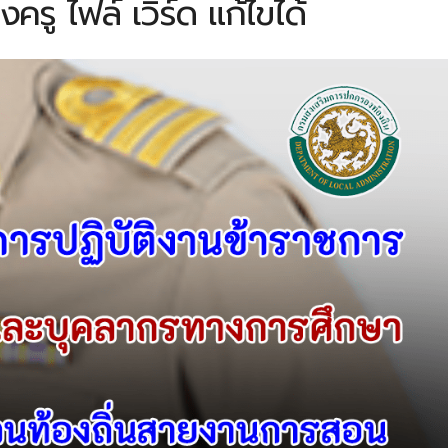
รู ไฟล์ เวิร์ด แก้ไขได้