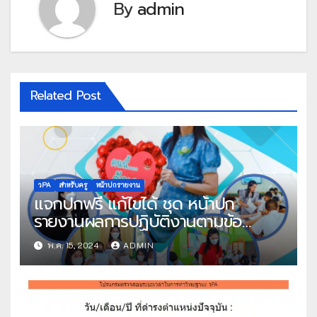
By
admin
Related Post
วPA
สำหรับครู
หน้าปกรายงาน
แจกปกฟรี แก้ไขได้ ชุด หน้าปก
รายงานผลการปฏิบัติงานตามข้อ
ตกลง(PA) สำหรับข้าราชการครูและ
พ.ค. 15, 2024
ADMIN
บุคลากรทางการศึกษา ตำแหน่ง ครู
ไฟล์ Power Point แก้ไขได้ โดย
คุณครูละออ กองรส