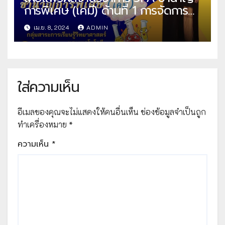
การพิเศษ (เคมี) ด้านที่ 1 การจัดการ
เรียนการสอน แผนการสอน คลิปวีดีโอ
เม.ย. 8, 2024
ADMIN
สอน คลิปวีดีโอแรงบันดาลใจ ด้านที่ 2
ด้านผลลัพธ์ไฟล์วีดีโอ ไฟล์ภาพ และ
ไฟล์PDF โดยคุณครูประยงรัต หมื่น
ชนะ
ใส่ความเห็น
อีเมลของคุณจะไม่แสดงให้คนอื่นเห็น
ช่องข้อมูลจำเป็นถูก
ทำเครื่องหมาย
*
ความเห็น
*