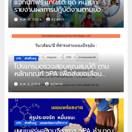
แจกปกฟรี แก้ไขได้ ชุด หน้าปก
รายงานผลการปฏิบัติงานตามข้อ
ตกลง(PA) สำหรับข้าราชการครูและ
พ.ค. 15, 2024
ADMIN
บุคลากรทางการศึกษา ตำแหน่ง ครู
ไฟล์ Power Point แก้ไขได้ โดย
คุณครูละออ กองรส
วPA
สำหรับครู
โปรแกรมตรวจสอบคุณสมบัติ ตาม
หลักเกณฑ์ วPA เพื่อส่งขอเลื่อน
วิทยฐานะ
พ.ค. 3, 2024
ADMIN
วPA
สำหรับครู
เผยแพร่ผลงานวิชาการ
เผยแพร่ผลงานวิชาการ วPA ชำนาญ