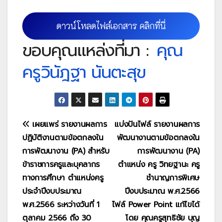
ดาวน์โหลดไฟล์เอกสาร คลิกที่นี่
ขอบคุณแหล่งที่มา :
คุณ
ครูวินัฎฐา นันตะสุข
แนะแนว
เผยแพร่ รายงานผลการ
แบ่งปันไฟล์ รายงานผลการ
ปฏิบัติงานตามข้อตกลงใน
พัฒนางานตามข้อตกลงใน
เรื่อง
การพัฒนางาน (PA) สำหรับ
การพัฒนางาน (PA)
ข้าราชการครูและบุคลากร
ตำแหน่ง ครู วิทยฐานะ ครู
ทางการศึกษา ตำแหน่งครู
ชำนาญการพิเศษ
ประจำปีงบประมาณ
ปีงบประมาณ พ.ศ.2566
พ.ศ.2566 ระหว่างวันที่ 1
ไฟล์ Power Point แก้ไขได้
ตุลาคม 2566 ถึง 30
โดย คุณครูสุทธิชัย บุญ