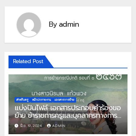
By
admin
Related Post
สำหรับครู
หน้าปกรายงาน
เอกสารการย้าย
แบ่งปันไฟล์ เอกสารประกอบคำร้องขอ
ย้าย ข้าราชการครูและบุคลากรทางการ
ศึกษา ตำแหน่งครู สังกัดกระทรวง
มิ.ย. 19, 2024
ADMIN
ศึกษาธิการ การย้ายกรณีปกติ รอบที่ 1