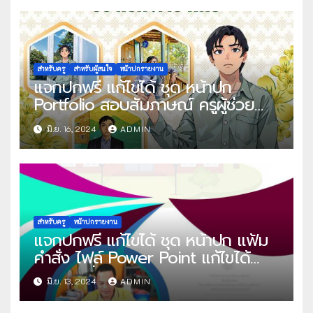
พ.ศ.2567 พร้อมหน้าปก โดย คุณครู
นิรมล แก้วพวง
สำหรับครู
สำหรับผู้สนใจ
หน้าปกรายงาน
แจกปกฟรี แก้ไขได้ ชุด หน้าปก
Portfolio สอบสัมภาษณ์ ครูผู้ช่วย
ไฟล์ Power Point และไฟล์ เทมเพลต
มิ.ย. 16, 2024
ADMIN
Canva แก้ไขได้ โดย ครูนัท กราฟิก
สำหรับครู
หน้าปกรายงาน
แจกปกฟรี แก้ไขได้ ชุด หน้าปก แฟ้ม
คำสั่ง ไฟล์ Power Point แก้ไขได้
โดย ปันสื่อการสอน ครูเอกชัย
มิ.ย. 13, 2024
ADMIN