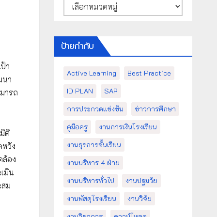
หมวด
หมู่
ป้ายกำกับ
ป้า
Active Learning
Best Practice
ัฒนา
ID PLAN
SAR
ามารถ
การประกวดแข่งขัน
ข่าวการศึกษา
คู่มือครู
งานการเงินโรงเรียน
ิติ
งานธุรการชั้นเรียน
ดหวัง
คล้อง
งานบริหาร 4 ฝ่าย
เมิน
งานบริหารทั่วไป
งานปฐมวัย
ะสม
งานพัสดุโรงเรียน
งานวิจัย
งานวิชาการ
ดาวน์โหลด