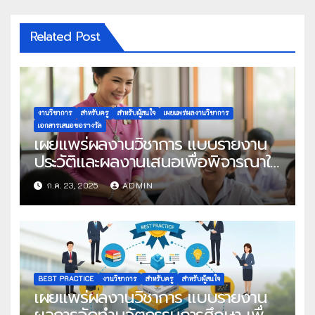
Related Post
งานวิชาการ
สำหรับครู
สำหรับผู้สนใจ
เผยแพร่ผลงานวิชาการ
เอกสารเสนอขอรางวัล
เผยแพร่ผลงานวิชาการ แบบรายงาน
ประวัติและผลงานเสนอเพื่อพิจารณาใน
โครงการครูดีในดวงใจ ประจำปี 2568
ก.ค. 23, 2025
ADMIN
ครั้งที่ 22
BEST PRACTICE
งานวิชาการ
สำหรับครู
สำหรับผู้สนใจ
เผยแพร่ผลงานวิชาการ แบบรายงาน