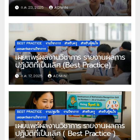
โครงการครูดีในดวงใจ ประจำปี 2568
ก.ค. 23, 2025
ADMIN
ครั้งที่ 22
BEST PRACTICE
งานวิชาการ
สำหรับครู
สำหรับผู้สนใจ
เผยแพร่ผลงานวิชาการ
เผยเเพร่ผลงานวิชาการ รายงานผลการ
ปฏิบัติที่เป็นเลิศ (Best Practice)
ประเภท ผู้สร้างสื่อเทคโนโลยีดิจิทัล
ก.ค. 17, 2025
ADMIN
ประจำปีงบประมาณ พ.ศ. 2568 เรื่อง
การพัฒนานวัตกรรมการเรียนการสอน
สุขศึกษาและพลศึกษา เรื่อง อาหาร
หลัก 5 หมู่ โดยใช้เทคนิค co-5STEPS
เพื่อกระบวนการจัดการเรียนรู้เชิง
BEST PRACTICE
งานปฐมวัย
งานวิชาการ
สำหรับครู
สำหรับผู้สนใจ
รุก(active learning) ร่วมกับการใช้สื่อ
เผยแพร่ผลงานวิชาการ
เผยแพร่ผลงานวิชาการ รายงานผลการ
ระบบคลังสื่อเทคโนโลยีดิจิทัล OBEC
ปฏิบัติที่เป็นเลิศ ( Best Practice )
Centent Center