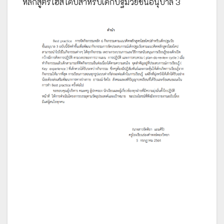
หลักสูตรไฮสโคปสำหรับเด็กปฐมวัยชั้นอนุบาล 3