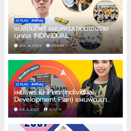
ID PLAN
สำหรับครู
แบ่งปันไฟล์ แผนพัฒนาตนเองราย
บุคคล INDIVIDUAL
DEVELOPMENT PLAN (ID PLAN)
พ.ค. 14, 2024
ADMIN
ไฟล์ Word แก้ไขได้ โดย คุณครูจักร
กฤช เลื่อนกฐิน
ID PLAN
สำหรับครู
เผยแพร่ ID Plan (Individual
Development Plan) แผนพัฒนา
ตนเอง ปีการศึกษา 2566 ไฟล์ เวิร์ด
ธ.ค. 2, 2023
ADMIN
แก้ไขได้ โดย คุณครูจริยา มงคลแสน
โรงเรียนอนุบาลวัดอรัญญิกาวาส
สพป.ชลบุรี เขต 1