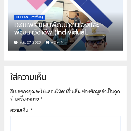
ID PLAN
สำหรับครู
เผยแพร่ แผนพัฒนาตนเองและ
พัฒนาวิชาชีพ (Individual
Development Plan) ภาคเรียนที่ 2 ปี
พ.ย. 27, 2023
ADMIN
การศึกษา 2566 ไฟล์ เวิร์ด แก้ไขได้
โดย คุณครูจักรกฤช เลื่อนกฐิน
ใส่ความเห็น
อีเมลของคุณจะไม่แสดงให้คนอื่นเห็น
ช่องข้อมูลจำเป็นถูก
ทำเครื่องหมาย
*
ความเห็น
*