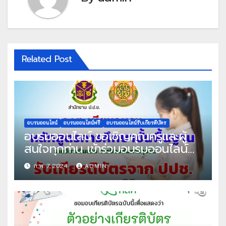
Related Post
อบรมออนไลน์
อบรมออนไลน์ฟรี
อบรมออนไลน์รับเกียรติบัตร
อบรมออนไลน์ ขอเชิญคุณครูและผู้
สนใจทุกท่าน เข้าร่วมอบรมออนไลน์
หลักสูตรต้านทุจริต ศึกษาออนไลน์
ก.พ. 7, 2024
ADMIN
รายวิชาเพิ่มเติม การป้องกันการทุจริต
ผ่านเกณฑ์ที่กำหนด รับเกียรติบัตรทาง
E-mail จัดทำโดย สำนักงานคณะ
กรรมการป้องกันและปราบปรามการ
ทุจริตแห่งชาติ (ปปช.)