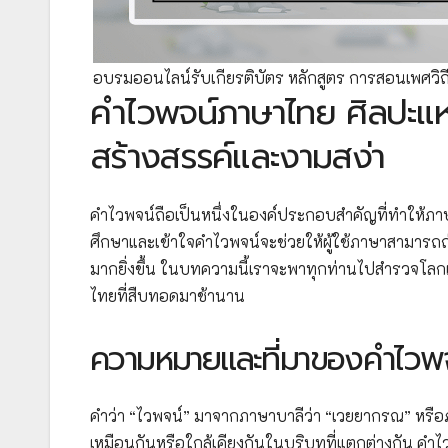
อบรมออนไลน์รับเกียรติบัตร หลักสูตร การสอนเพศวิถ
คำไวพจน์ภาษาไทย ศิลปะแห
สร้างสรรค์และงามสง่า
คำไวพจน์ถือเป็นหนึ่งในองค์ประกอบสำคัญที่ทำให้ภา
ศึกษาและเข้าใจคำไวพจน์จะช่วยให้ผู้ใช้ภาษาสามารถถ
มากยิ่งขึ้น ในบทความนี้เราจะพาทุกท่านไปสำรวจโ
ไทยที่สืบทอดมาช้านาน
ความหมายและที่มาของคำไวพ
คำว่า “ไวพจน์” มาจากภาษาบาลีว่า “เวยยากรณ” หรือ
เหมือนกันหรือใกล้เคียงกันในบริบทที่แตกต่างกัน คำ