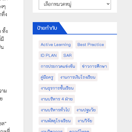
หมวด
างๆ
หมู่
ทึ่ง
ป้ายกำกับ
ทั้ง
มี
Active Learning
Best Practice
็น
ID PLAN
SAR
การประกวดแข่งขัน
ข่าวการศึกษา
คู่มือครู
งานการเงินโรงเรียน
งานธุรการชั้นเรียน
วาม
าย
งานบริหาร 4 ฝ่าย
น
งานบริหารทั่วไป
งานปฐมวัย
งานพัสดุโรงเรียน
งานวิจัย
“ชล”
ณะที่
งานวิชาการ
ดาวน์โหลด