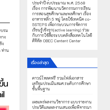
ประจำปีงบประมาณ พ.ศ. 2568
เรื่อง การพัฒนานวัตกรรมการเรียน
การสอนสุขศึกษาและพลศึกษา เรื่อง
อาหารหลัก 5 หมู่ โดยใช้เทคนิค co-
5STEPS เพื่อกระบวนการจัดการ
เรียนรู้เชิงรุก(active learning) ร่วม
อบรม
กับการใช้สื่อระบบคลังสื่อเทคโนโลยี
นทาง
ดิจิทัล OBEC Centent Center
ลัง
 ท่าน
เรื่องล่าสุด
ดาวน์โหลดฟรี รวมไฟล์เอกสาร
ึ้น
เตรียมประเมินสมศ.ระดับการศึกษา
ขั้นพื้นฐาน
il
เผยแพร่ผลงานวิชาการ แบบรายงาน
ประวัติและผลงานเสนอเพื่อพิจารณา