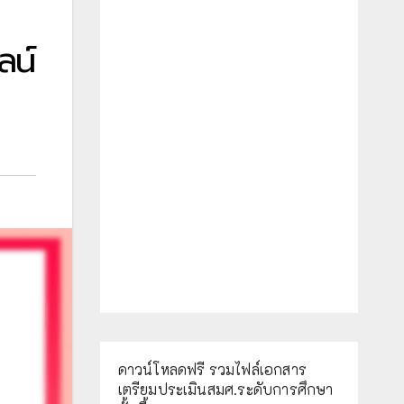
ลน์
ดาวน์โหลดฟรี รวมไฟล์เอกสาร
เตรียมประเมินสมศ.ระดับการศึกษา