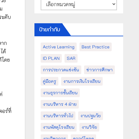
้วย
หมวด
าม
หมู่
ระดับ
ป้ายกำกับ
ถลาก
Active Learning
Best Practice
ได้
ID PLAN
SAR
ด้โดย
ก
การประกวดแข่งขัน
ข่าวการศึกษา
คู่มือครู
งานการเงินโรงเรียน
งานธุรการชั้นเรียน
ต่
งานบริหาร 4 ฝ่าย
อร์ที่
งานบริหารทั่วไป
งานปฐมวัย
งานพัสดุโรงเรียน
งานวิจัย
งานวิชาการ
ดาวน์โหลด