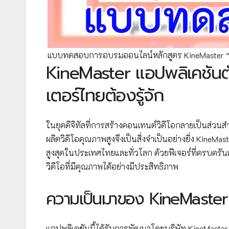
แบบทดสอบการอบรมออนไลน์หลักสูตร KineMaster “ท
KineMaster แอปพลิเคชันตัด
เตอร์ไทยต้องรู้จัก
ในยุคดิจิทัลที่การสร้างคอนเทนต์วิดีโอกลายเป็นส่วน
ผลิตวิดีโอคุณภาพสูงจึงเป็นสิ่งจำเป็นอย่างยิ่ง KineMa
สูงสุดในประเทศไทยและทั่วโลก ด้วยฟีเจอร์ที่ครบครั
วิดีโอที่มีคุณภาพได้อย่างมีประสิทธิภาพ
ความเป็นมาของ KineMaster
แอปพลิเคชันนี้ได้รับการพัฒนาโดยบริษัท KineMaster Co