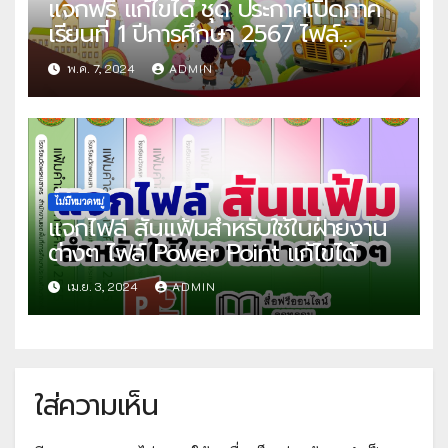
แจกฟรี แก้ไขได้ ชุด ประกาศเปิดภาค
เรียนที่ 1 ปีการศึกษา 2567 ไฟล์
Power Point แก้ไขได้ โดย ปันสื่อการ
พ.ค. 7, 2024
ADMIN
สอนครูเอกชัย
ไม่มีหมวดหมู่
แจกไฟล์ สันแฟ้มสำหรับใช้ในฝ่ายงาน
ต่างๆ ไฟล์ Power Point แก้ไขได้
เม.ย. 3, 2024
ADMIN
ใส่ความเห็น