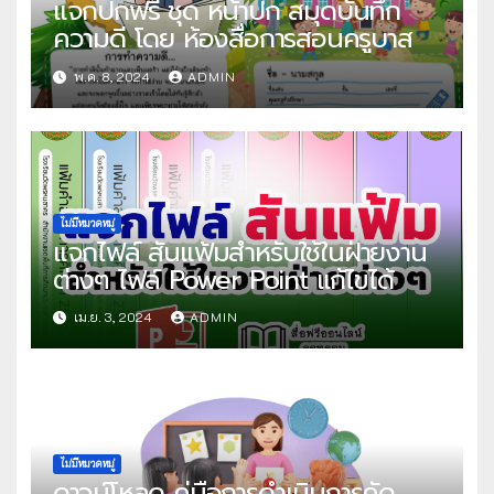
แจกปกฟรี ชุด หน้าปก สมุดบันทึก
ความดี โดย ห้องสื่อการสอนครูบาส
พ.ค. 8, 2024
ADMIN
ไม่มีหมวดหมู่
แจกไฟล์ สันแฟ้มสำหรับใช้ในฝ่ายงาน
ต่างๆ ไฟล์ Power Point แก้ไขได้
เม.ย. 3, 2024
ADMIN
ไม่มีหมวดหมู่
ดาวน์โหลด คู่มือการดำเนินการคัด