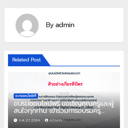
By
admin
Related Post
อบรมออนไลน์ฟรี
อบรมออนไลน์ฟรี ขอเชิญคุณครูและผู้
สนใจทุกท่าน เข้าร่วมการอบรมครู
ด้วยระบบออนไลน์ หลักสูตร การ
ก.ค. 27, 2024
ADMIN
พัฒนาสมรรถนะ Digital Literacy