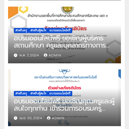
จำนวน 2 ชั่วโมง จัดโดย สถาบัน
คุณวุฒิวิชาชีพ (องค์การมหาชน)
สำหรับครู
สำหรับผู้สนใจ
อบรมออนไลน์ฟรี
อบรมออนไลน์ฟรี ขอเชิญผู้บริหาร
สถานศึกษา ครูและบุคลากรทางการ
ศึกษา และผู้ที่มีความสนใจเข้าร่วม
พ.ค. 7, 2024
ADMIN
อบรมเชิงปฏิบัติการระบบออนไลน์ ผ่าน
สถานีทีวีดิจิทัล สพป.ศรีสะเกษ เขต 3
(SSK3 Channel) หลักสูตร อบรมเชิง
ปฏิบัติการ “ICT เพื่อการบริหารสถาน
ศึกษา ” วันอังคารที่ 7 พฤษภาคม
2567 เวลา 09.00 น. เป็นต้นไป จัด
สำหรับครู
สำหรับผู้สนใจ
อบรมออนไลน์ฟรี
อบรมออนไลน์ฟรี ขอเชิญคุณครูและผู้
โดย สพป.ศรีสะเกษ เขต 3
สนใจทุกท่าน เข้าร่วมการอบรมครู
ด้วยระบบออนไลน์ หลักสูตร อบรมการ
เม.ย. 30, 2024
ADMIN
ใช้ระบบออนไลน์ข้อสอบ PISA ในสถาน