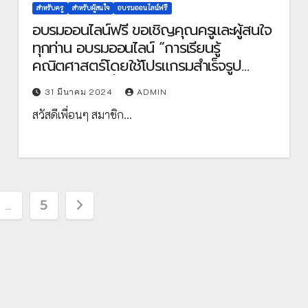
สำหรับครู
สำหรับผู้สนใจ
อบรมออนไลน์ฟรี
อบรมออนไลน์ฟรี ขอเชิญคุณครูและผู้สนใจ
ทุกท่าน อบรมออนไลน์ “การเรียนรู้
คณิตศาสตร์โดยใช้โปรแกรมสําเร็จรูป
GeoGebra เรื่อง เรขาคณิต” ในรูปแบบ
31 มีนาคม 2024
ADMIN
ออนไลน์ ลงทะเบียน : 1 – 30 เมษายน
สวัสดีเพื่อนๆ สมาชิก…
2567 อบรม : 1 พฤษภาคม – 31 กรกฎาคม
2567 โดยสถาบันส่งเสริมการสอน
วิทยาศาสตร์และเทคโนโลยี (สสวท.)
…
5
on