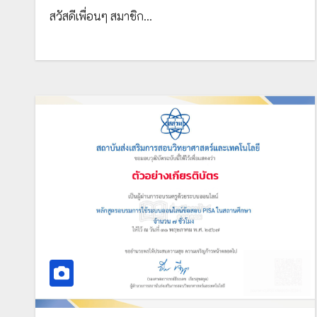
สถาบันคุณวุฒิวิชาชีพ (องค์การมหาชน)
สวัสดีเพื่อนๆ สมาชิก…