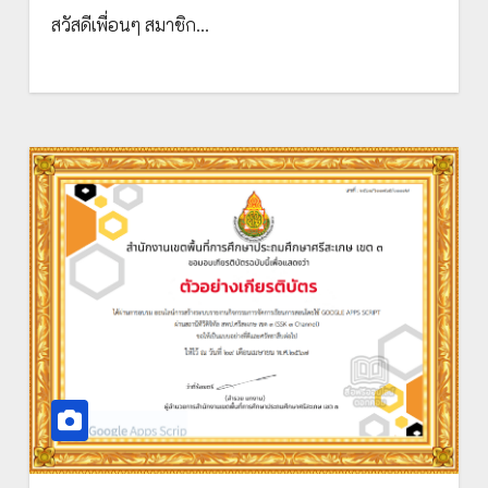
สพป.ศรีสะเกษ เขต 3 (SSK3 Channel)
สวัสดีเพื่อนๆ สมาชิก…
หลักสูตร อบรมเชิงปฏิบัติการ “ICT เพื่อ
การบริหารสถานศึกษา ” วันอังคารที่ 7
พฤษภาคม 2567 เวลา 09.00 น. เป็นต้นไป
จัดโดย สพป.ศรีสะเกษ เขต 3