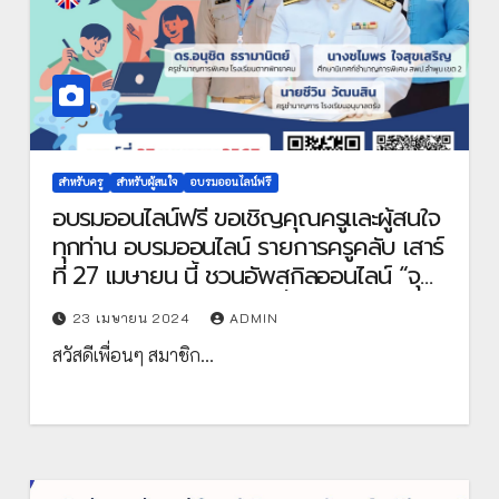
สำหรับครู
สำหรับผู้สนใจ
อบรมออนไลน์ฟรี
อบรมออนไลน์ฟรี ขอเชิญคุณครูและผู้สนใจ
ทุกท่าน อบรมออนไลน์ รายการครูคลับ เสาร์
ที่ 27 เมษายน นี้ ชวนอัพสกิลออนไลน์ “จุด
ประเด็นท้าทายโดยการใช้สื่อการเรียนรู้
23 เมษายน 2024
ADMIN
ออนไลน์ English Cuppa” Workshop
สวัสดีเพื่อนๆ สมาชิก…
ออนไลน์ ที่จะพาคุณครูไปพบกับเทคนิคการ
ใช้สื่อการเรียนรู้ออนไลน์ “English Cuppa”
เพื่อสร้างบทเรียนภาษาอังกฤษที่สนุกสนาน
ท้าทาย และเต็มไปด้วยประสิทธิภาพ จัดโดย
เรียนออนไลน์กับ Starfish Labz รวม