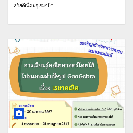
สวัสดีเพื่อนๆ สมาชิก…
ตำแหน่งและวิทยฐานะของข้าราชการครูและ
บุคลากรทางการศึกษา (วPA) ผ่านระบบ
ออนไลน์ ในวันพุธที่ 24 เมษายน 2567 เวลา
09.00 น. เป็นต้นไป จัดโดย สพป.ศรีสะเกษ
เขต 3