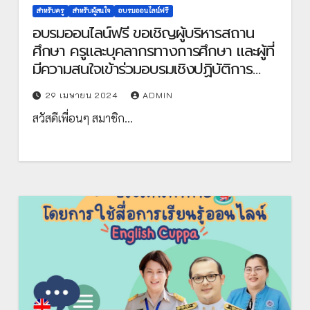
สำหรับครู
สำหรับผู้สนใจ
อบรมออนไลน์ฟรี
อบรมออนไลน์ฟรี ขอเชิญผู้บริหารสถาน
ศึกษา ครูและบุคลากรทางการศึกษา และผู้ที่
มีความสนใจเข้าร่วมอบรมเชิงปฏิบัติการ
ระบบออนไลน์ ผ่านสถานีทีวีดิจิทัล
29 เมษายน 2024
ADMIN
สพป.ศรีสะเกษ เขต 3 (SSK3 Channel)
สวัสดีเพื่อนๆ สมาชิก…
หลักสูตร การสร้างระบบรายงานกิจกรรม
การจัดการเรียนการสอนโดยใช้ GOOGLE
APPS SCRIPT ในวันจันทร์ที่ 29 เมษายน
2567 เวลา 09.00 น. เป็นต้นไป จัดโดย
สพป.ศรีสะเกษ เขต 3