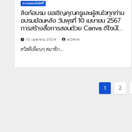
อบรมออนไลน์ฟรี
ลิงก์อบรม ขอเชิญคุณครูและผู้สนใจทุกท่าน
อบรมย้อนหลัง วันพุธที่ 10 เมษายน 2567
การสร้างสื่อการสอนด้วย Canva ดีไซน์ได้
ง่ายๆ และฟรีด้วย Canva สร้างคอนเทนต์
10 เมษายน 2024
ADMIN
เป็นภาพที่น่าทึ่ง โดยไม่ต้องมีประสบการณ์
สวัสดีเพื่อนๆ สมาชิก…
ด้านดีไซน์ เริ่มต้นด้วยตัวเองหรือเชิญผู้อื่น
ให้ทำงานร่วมกัน ผ่านเกณฑ์ที่กำหนด รับ
เกียรติบัตรทาง E-mail โดย สพป.ศรีสะเกษ
เขต 3
Posts
1
2
paginati