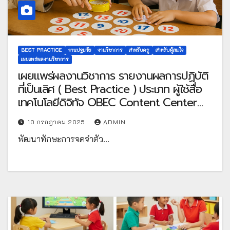
BEST PRACTICE
งานปฐมวัย
งานวิชาการ
สำหรับครู
สำหรับผู้สนใจ
เผยแพร่ผลงานวิชาการ
เผยแพร่ผลงานวิชาการ รายงานผลการปฏิบัติ
ที่เป็นเลิศ ( Best Practice ) ประเภท ผู้ใช้สื่อ
เทคโนโลยีดิจิทัจ OBEC Content Center
การพัฒนาทักษะทางคณิตศาสตร์ด้านการ
10 กรกฎาคม 2025
ADMIN
จดจำตัวเลข 1 – 20 ของนักเรียน โดยใช้
พัฒนาทักษะการจดจำตัว…
Spot it ตัวเลขน่ารู้ โดยใช้สื่อในระบบคลังสื่อ
OBEC Content Center