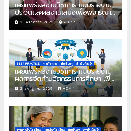
เผยแพร่ผลงานวิชาการ แบบรายงาน
ประวัติและผลงานเสนอเพื่อพิจารณา
ในโครงการครูดีในดวงใจ ประจำปี
23 กรกฎาคม 2025
ADMIN
2568 ครั้งที่ 22
BEST PRACTICE
งานวิชาการ
สำหรับครู
สำหรับผู้สนใจ
เผยแพร่ผลงานวิชาการ แบบรายงาน
ผลการจัดทำนวัตกรรมการศึกษา เพื่อ
คัดเลือกวิธีปฏิบัติที่เป็นเลิศ
21 กรกฎาคม 2025
ADMIN
งานการเงินโรงเรียน
งานพัสดุโรงเรียน
สำหรับครู
สำหรับผู้สนใจ