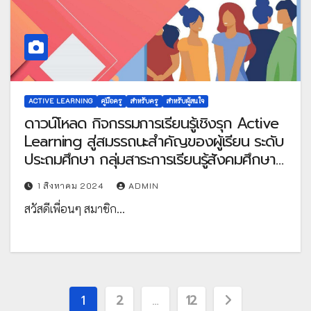
ACTIVE LEARNING
คู่มือครู
สำหรับครู
สำหรับผู้สนใจ
ดาวน์โหลด กิจกรรมการเรียนรู้เชิงรุก Active
Learning สู่สมรรถนะสำคัญของผู้เรียน ระดับ
ประถมศึกษา กลุ่มสาระการเรียนรู้สังคมศึกษา
ศาสนาและวัฒนธรรม โดย สำนักวิชาการและ
1 สิงหาคม 2024
ADMIN
มาตรฐานการศึกษา
สวัสดีเพื่อนๆ สมาชิก…
Posts
1
2
…
12