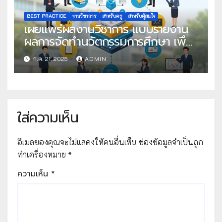
BEST PRACTICE
งานวิชาการ
สำหรับครู
สำหรับผู้สนใจ
เผยแพร่ผลงานวิชาการ แบบรายงาน
ผลการจัดทำนวัตกรรมการศึกษา เพื่อ
คัดเลือกวิธีปฏิบัติที่เป็นเลิศ
ก.ค. 21, 2025
ADMIN
ใส่ความเห็น
อีเมลของคุณจะไม่แสดงให้คนอื่นเห็น
ช่องข้อมูลจำเป็นถูก
ทำเครื่องหมาย
*
ความเห็น
*