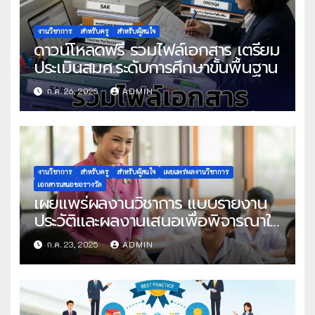
งานวิชาการ
สำหรับครู
สำหรับผู้สนใจ
ดาวน์โหลดฟรี รวมไฟล์เอกสาร เตรียม
ประเมินสมศ.ระดับการศึกษาขั้นพื้นฐาน
ก.ค. 26, 2025
ADMIN
งานวิชาการ
สำหรับครู
สำหรับผู้สนใจ
เผยแพร่ผลงานวิชาการ
เอกสารเสนอขอรางวัล
เผยแพร่ผลงานวิชาการ แบบรายงาน
ประวัติและผลงานเสนอเพื่อพิจารณาใน
โครงการครูดีในดวงใจ ประจำปี 2568
ก.ค. 23, 2025
ADMIN
ครั้งที่ 22