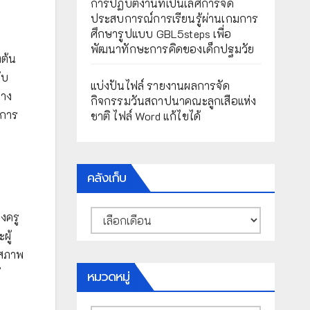
การปฏิบัติงานที่เป็นเลิศการจัด
ประสบการณ์การเรียนรู้ผ่านเกมการ
ศึกษารูปแบบ GBL5steps เพื่อ
พัฒนาทักษะการคิดของเด็กปฐมวัย
งต้น
ับ
แบ่งปันไฟล์ รายงานผลการจัด
่าง
กิจกรรมวันสถาปนาคณะลูกเสือแห่ง
นการ
ชาติ ไฟล์ Word แก้ไขได้
คลังเก็บ
คลัง
งครู
เก็บ
ผู้
าสภาพ
้
หมวดหมู่