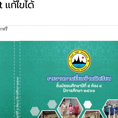
แก้ไขได้
กฟรี