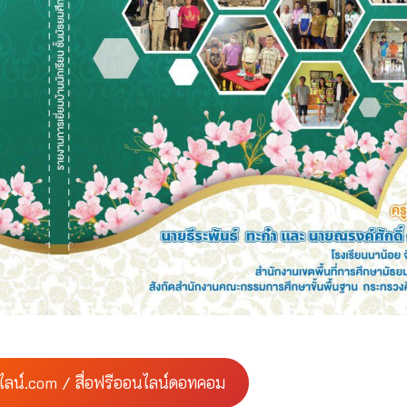
ไลน์.com / สื่อฟรีออนไลน์ดอทคอม