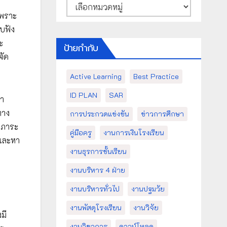
หมวด
หมู่
เพราะ
ับฟัง
ะ
ป้ายกำกับ
จัด
Active Learning
Best Practice
ID PLAN
SAR
หา
ทาง
การประกวดแข่งขัน
ข่าวการศึกษา
 ภาระ
คู่มือครู
งานการเงินโรงเรียน
้และหา
งานธุรการชั้นเรียน
งานบริหาร 4 ฝ่าย
งานบริหารทั่วไป
งานปฐมวัย
งานพัสดุโรงเรียน
งานวิจัย
มี
งานวิชาการ
ดาวน์โหลด