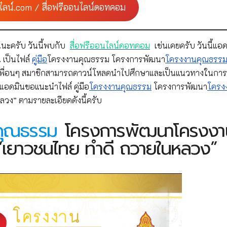
ไลน์.com / สื่อฟรีออนไลน์ดอทคอม
นะครับ วันนี้พบกับ
สื่อฟรีออนไลน์ดอทคอม
เช่นเคยครับ วันนี้แอด
 เป็นไฟล์
คู่มือ
โครงงานคุณธรรม โครงการพัฒนา
โครงงานคุณธรร
งเพื่อนๆ สมาชิกสามารถดาวน์โหลดนำไปศึกษาและเป็นแนวทางในการ
อดมินขอแนะนำไฟล์ คู่มือ
โครงงานคุณธรรม
โครงการพัฒนา
โครง
วง” ตามรายละเอียดดังนี้ครับ
คุณธรรม
โครงการพัฒนาโครงงา
 “เยาวชนไทย ทำดี ถวายในหลวง”