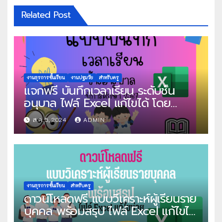
Related Post
งานธุรการชั้นเรียน
งานปฐมวัย
สำหรับครู
แจกฟรี บันทึกเวลาเรียน ระดับชั้น
อนุบาล ไฟล์ Excel แก้ไขได้ โดย
วิชาการง่าย by “ครูคณิต”
ส.ค. 5, 2024
ADMIN
งานธุรการชั้นเรียน
สำหรับครู
ดาวน์โหลดฟรี แบบวิเคราะห์ผู้เรียนราย
บุคคล พร้อมสรุป ไฟล์ Excel แก้ไขได้