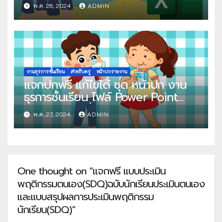
โดย ครูไอที ฟรีบทเรียนออนไลน์
พ.ค. 28, 2024
ADMIN
งานธุรการชั้นเรียน
สำหรับครู
หน้าปกรายงาน
แจกปกฟรี แก้ไขได้ ชุด หน้าปก งาน
ธุรการชั้นเรียน ไฟล์ Power Point
แก้ไขได้ โดย สื่อการเรียนการสอน
พ.ค. 27, 2024
ADMIN
Krunatcha
One thought on “แจกฟรี แบบประเมิน
พฤติกรรมตนเอง(SDQ)ฉบับนักเรียนประเมินตนเอง
และแบบสรุปผลการประเมินพฤติกรรม
นักเรียน(SDQ)”