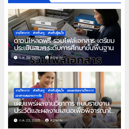
งานวิชาการ
สำหรับครู
สำหรับผู้สนใจ
ดาวน์โหลดฟรี รวมไฟล์เอกสาร เตรียม
ประเมินสมศ.ระดับการศึกษาขั้นพื้นฐาน
ก.ค. 26, 2025
ADMIN
งานวิชาการ
สำหรับครู
สำหรับผู้สนใจ
เผยแพร่ผลงานวิชาการ
เอกสารเสนอขอรางวัล
เผยแพร่ผลงานวิชาการ แบบรายงาน
ประวัติและผลงานเสนอเพื่อพิจารณาใน
โครงการครูดีในดวงใจ ประจำปี 2568
ก.ค. 23, 2025
ADMIN
ครั้งที่ 22