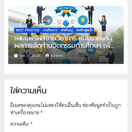
BEST PRACTICE
งานวิชาการ
สำหรับครู
สำหรับผู้สนใจ
เผยแพร่ผลงานวิชาการ แบบรายงาน
ผลการจัดทำนวัตกรรมการศึกษา เพื่อ
คัดเลือกวิธีปฏิบัติที่เป็นเลิศ
ก.ค. 21, 2025
ADMIN
ใส่ความเห็น
อีเมลของคุณจะไม่แสดงให้คนอื่นเห็น
ช่องข้อมูลจำเป็นถูก
ทำเครื่องหมาย
*
ความเห็น
*