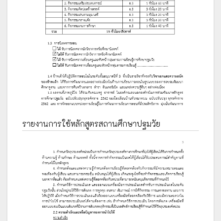
รายงานการใช้หลักสูตรสถานศึกษาปฐมวัย