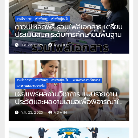
งานวิชาการ
สำหรับครู
สำหรับผู้สนใจ
ดาวน์โหลดฟรี รวมไฟล์เอกสาร เตรียม
ประเมินสมศ.ระดับการศึกษาขั้นพื้นฐาน
ก.ค. 26, 2025
ADMIN
งานวิชาการ
สำหรับครู
สำหรับผู้สนใจ
เผยแพร่ผลงานวิชาการ
เอกสารเสนอขอรางวัล
เผยแพร่ผลงานวิชาการ แบบรายงาน
ประวัติและผลงานเสนอเพื่อพิจารณาใน
โครงการครูดีในดวงใจ ประจำปี 2568
ก.ค. 23, 2025
ADMIN
ครั้งที่ 22