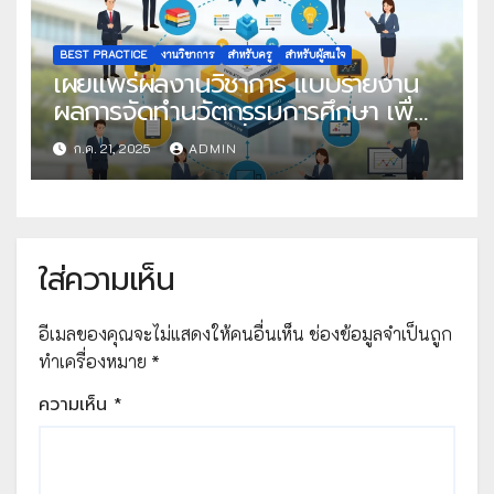
BEST PRACTICE
งานวิชาการ
สำหรับครู
สำหรับผู้สนใจ
เผยแพร่ผลงานวิชาการ แบบรายงาน
ผลการจัดทำนวัตกรรมการศึกษา เพื่อ
คัดเลือกวิธีปฏิบัติที่เป็นเลิศ
ก.ค. 21, 2025
ADMIN
ใส่ความเห็น
อีเมลของคุณจะไม่แสดงให้คนอื่นเห็น
ช่องข้อมูลจำเป็นถูก
ทำเครื่องหมาย
*
ความเห็น
*