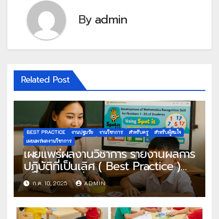
By
admin
Related Post
BEST PRACTICE
งานปฐมวัย
งานวิชาการ
สำหรับครู
สำหรับผู้สนใจ
เผยแพร่ผลงานวิชาการ
เผยแพร่ผลงานวิชาการ รายงานผลการ
ปฏิบัติที่เป็นเลิศ ( Best Practice )
ประเภท ผู้ใช้สื่อเทคโนโลยีดิจิทัจ
ก.ค. 10, 2025
ADMIN
OBEC Content Center การพัฒนา
ทักษะทางคณิตศาสตร์ด้านการจดจำ
ตัวเลข 1 – 20 ของนักเรียน โดยใช้