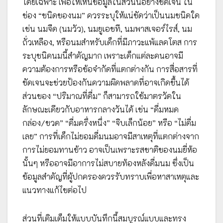
โดยเฉพาะ เพื่อให้เห็นข้อมูลในส่วนนี้อย่างชัดเจน ใน
ช่อง “ชนิดของนม” ควรระบุให้แน่ชัดว่าเป็นนมชนิดใด
เช่น นมจืด (นมวัว), นมยูเอชที, นมพาสเจอร์ไรส์, นม
ถั่วเหลือง, หรือนมสำหรับเด็กที่มีภาวะแพ้แลคโตส การ
ระบุชนิดนมนี้สำคัญมาก เพราะเด็กแต่ละคนอาจมี
ความต้องการหรือข้อจำกัดที่แตกต่างกัน การสื่อสารที่
ชัดเจนจะช่วยป้องกันความผิดพลาดที่อาจเกิดขึ้นได้
ส่วนของ “ปริมาณที่ดื่ม” ก็สามารถใช้มาตรวัดใน
ลักษณะเดียวกับอาหารกลางวันได้ เช่น “ดื่มหมด
กล่อง/ขวด” “ดื่มครึ่งหนึ่ง” “จิบเล็กน้อย” หรือ “ไม่ดื่ม
เลย” การที่เด็กไม่ยอมดื่มนมอาจมีสาเหตุที่แตกต่างจาก
การไม่ยอมทานข้าว อาจเป็นเพราะรสชาติของนมยี่ห้อ
นั้นๆ หรืออาจมีอาการไม่สบายท้องหลังดื่มนม ซึ่งเป็น
ข้อมูลสำคัญที่ผู้ปกครองควรรับทราบเพื่อหาสาเหตุและ
แนวทางแก้ไขต่อไป
ส่วนที่เติมเต็มให้แบบบันทึกนี้สมบูรณ์แบบและทรง