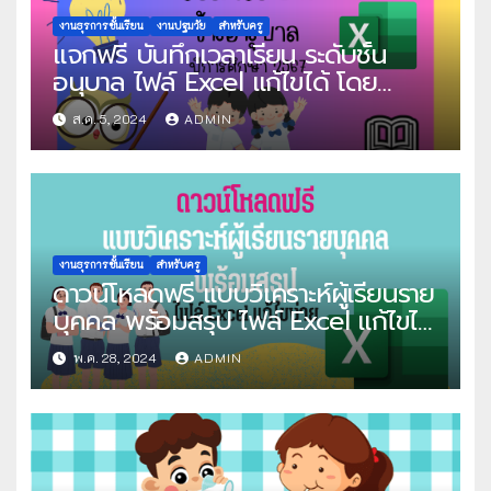
งานธุรการชั้นเรียน
งานปฐมวัย
สำหรับครู
แจกฟรี บันทึกเวลาเรียน ระดับชั้น
อนุบาล ไฟล์ Excel แก้ไขได้ โดย
วิชาการง่าย by “ครูคณิต”
ส.ค. 5, 2024
ADMIN
งานธุรการชั้นเรียน
สำหรับครู
ดาวน์โหลดฟรี แบบวิเคราะห์ผู้เรียนราย
บุคคล พร้อมสรุป ไฟล์ Excel แก้ไขได้
โดย ครูไอที ฟรีบทเรียนออนไลน์
พ.ค. 28, 2024
ADMIN