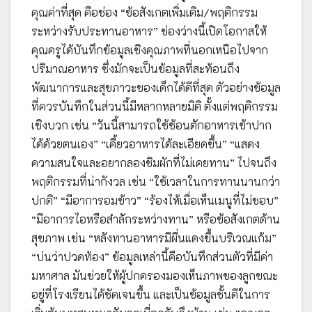
คุณค่าที่สุด คือช่อง “ข้อสังเกตเพิ่มเติม/พฤติกรรม
ระหว่างรับประทานอาหาร” ช่องว่างนี้เปิดโอกาสให้
คุณครูได้บันทึกข้อมูลเชิงคุณภาพที่นอกเหนือไปจาก
ปริมาณอาหาร ซึ่งมักจะเป็นข้อมูลที่สะท้อนถึง
พัฒนาการและสุขภาวะของเด็กได้ดีที่สุด ตัวอย่างข้อมูล
ที่ควรบันทึกในส่วนนี้มีหลากหลายมิติ ตั้งแต่พฤติกรรม
เชิงบวก เช่น “วันนี้สามารถใช้ช้อนตักอาหารเข้าปาก
ได้ด้วยตนเอง” “เคี้ยวอาหารได้ละเอียดขึ้น” “แสดง
ความสนใจและอยากลองชิมผักที่ไม่เคยทาน” ไปจนถึง
พฤติกรรมที่น่ากังวล เช่น “ใช้เวลาในการทานนานกว่า
ปกติ” “มีอาการอมข้าว” “ร้องไห้เมื่อเห็นเมนูที่ไม่ชอบ”
“มีอาการไอหรือสำลักระหว่างทาน” หรือข้อสังเกตด้าน
สุขภาพ เช่น “หลังทานอาหารมีผื่นแดงขึ้นบริเวณแก้ม”
“บ่นว่าปวดท้อง” ข้อมูลเหล่านี้คือบันทึกส่วนตัวที่มีค่า
มหาศาล มันช่วยให้ผู้ปกครองมองเห็นภาพของลูกขณะ
อยู่ที่โรงเรียนได้ชัดเจนขึ้น และเป็นข้อมูลชั้นดีในการ