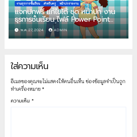
งานธุรการชั้นเรียน
สำหรับครู
หน้าปกรายงาน
แจกปกฟรี แก้ไขได้ ชุด หน้าปก งาน
ธุรการชั้นเรียน ไฟล์ Power Point
แก้ไขได้ โดย สื่อการเรียนการสอน
พ.ค. 27, 2024
ADMIN
Krunatcha
ใส่ความเห็น
อีเมลของคุณจะไม่แสดงให้คนอื่นเห็น
ช่องข้อมูลจำเป็นถูก
ทำเครื่องหมาย
*
ความเห็น
*