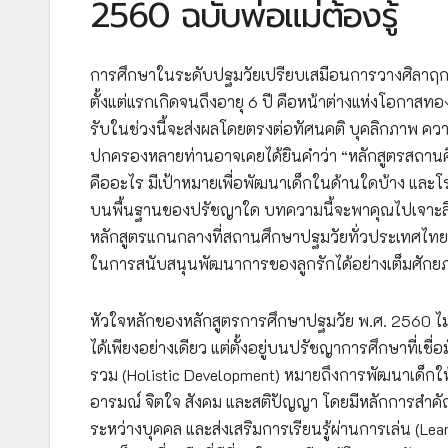
2560 ฉบับพ่อแม่ต้องรู้
การศึกษาในระดับปฐมวัยเปรียบเสมือนการวางศิลาฤกษ์ก้
ตั้งแต่แรกเกิดจนถึงอายุ 6 ปี คือหน้าต่างแห่งโอกาสท
รับในช่วงนี้จะส่งผลโดยตรงต่อทัศนคติ บุคลิกภาพ คว
ปกครองหลายท่านอาจเคยได้ยินคำว่า “หลักสูตรสถานศึกษ
คืออะไร มีเป้าหมายเพื่อพัฒนาเด็กในด้านใดบ้าง และโรง
บนพื้นฐานของปรัชญาใด บทความนี้จะพาคุณไปเจาะลึก
หลักสูตรแกนกลางที่สถานศึกษาปฐมวัยทั่วประเทศไทยใช
ในการสนับสนุนพัฒนาการของลูกรักได้อย่างเต็มศักย
หัวใจหลักของหลักสูตรการศึกษาปฐมวัย พ.ศ. 2560 ไม่ได
ได้เพียงอย่างเดียว แต่ตั้งอยู่บนปรัชญาการศึกษาที่
รวม (Holistic Development) หมายถึงการพัฒนาเด็กให้เ
อารมณ์ จิตใจ สังคม และสติปัญญา โดยมีหลักการสำคั
ระหว่างบุคคล และส่งเสริมการเรียนรู้ผ่านการเล่น (L