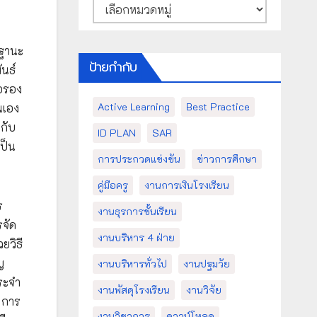
หมวด
หมู่
นฐานะ
ป้ายกำกับ
ันธ์
่อรอง
Active Learning
Best Practice
นเอง
กับ
ID PLAN
SAR
เป็น
การประกวดแข่งขัน
ข่าวการศึกษา
คู่มือครู
งานการเงินโรงเรียน
ร
งานธุรการชั้นเรียน
รจัด
งานบริหาร 4 ฝ่าย
ยวิธี
ญ
งานบริหารทั่วไป
งานปฐมวัย
ประจำ
งานพัสดุโรงเรียน
งานวิจัย
 การ
งานวิชาการ
ดาวน์โหลด