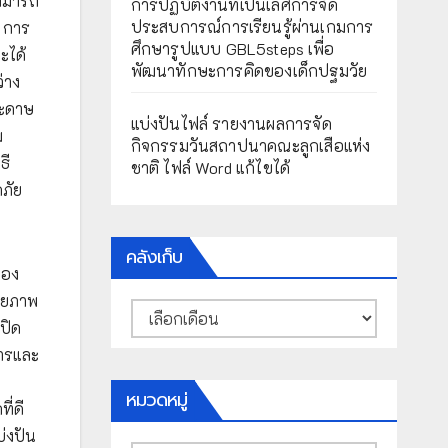
สามารถ
การปฏิบัติงานที่เป็นเลิศการจัด
ประสบการณ์การเรียนรู้ผ่านเกมการ
ด การ
ศึกษารูปแบบ GBL5steps เพื่อ
ะได้
พัฒนาทักษะการคิดของเด็กปฐมวัย
่าง
ระดาษ
แบ่งปันไฟล์ รายงานผลการจัด
ม
กิจกรรมวันสถาปนาคณะลูกเสือแห่ง
ธี
ชาติ ไฟล์ Word แก้ไขได้
ภัย
คลังเก็บ
เอง
รียภาพ
คลัง
ปิด
เก็บ
การและ
หมวดหมู่
ี่ดี
บ่งปัน