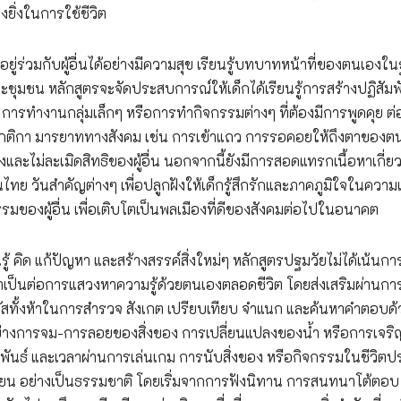
างยิ่งในการใช้ชีวิต
อยู่ร่วมกับผู้อื่นได้อย่างมีความสุข เรียนรู้บทบาทหน้าที่ของตนเองใ
ชุมชน หลักสูตรจะจัดประสบการณ์ให้เด็กได้เรียนรู้การสร้างปฏิสัมพ
ัน การทำงานกลุ่มเล็กๆ หรือการทำกิจกรรมต่างๆ ที่ต้องมีการพูดคุย ต
ู้กฎ กติกา มารยาททางสังคม เช่น การเข้าแถว การรอคอยให้ถึงตาของต
ม่ละเมิดสิทธิของผู้อื่น นอกจากนี้ยังมีการสอดแทรกเนื้อหาเกี่ยว
ทย วันสำคัญต่างๆ เพื่อปลูกฝังให้เด็กรู้สึกรักและภาคภูมิใจในความ
งผู้อื่น เพื่อเติบโตเป็นพลเมืองที่ดีของสังคมต่อไปในอนาคต
 คิด แก้ปัญหา และสร้างสรรค์สิ่งใหม่ๆ หลักสูตรปฐมวัยไม่ได้เน้นกา
จำเป็นต่อการแสวงหาความรู้ด้วยตนเองตลอดชีวิต โดยส่งเสริมผ่านกา
ัสทั้งห้าในการสำรวจ สังเกต เปรียบเทียบ จำแนก และค้นหาคำตอบด้ว
ย่างการจม-การลอยของสิ่งของ การเปลี่ยนแปลงของน้ำ หรือการเจริ
สัมพันธ์ และเวลาผ่านการเล่นเกม การนับสิ่งของ หรือกิจกรรมในชีวิต
ขียน อย่างเป็นธรรมชาติ โดยเริ่มจากการฟังนิทาน การสนทนาโต้ตอบ