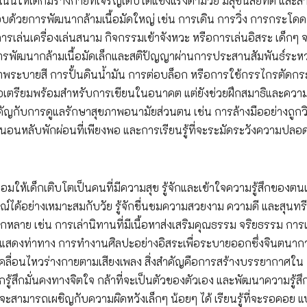
งเน้นให้เด็กมีร่างกายที่เจริญเติบโตแข็งแรงตามวัย มีสุขนิสัยที่ดี และ
บด้วยการพัฒนากล้ามเนื้อมัดใหญ่ เช่น การเดิน การวิ่ง การกระโด
ารเล่นเครื่องเล่นสนาม กิจกรรมเข้าจังหวะ หรือการเล่นอิสระ เด็กๆ จ
การพัฒนากล้ามเนื้อมัดเล็กและสติปัญญาผ่านการประสานสัมพันธ์ระหว
ภาพระบายสี การปั้นดินน้ำมัน การต่อบล็อก หรือการใช้กรรไกรตัดก
งเพื่อเตรียมพร้อมสำหรับการเขียนในอนาคต แต่ยังช่วยฝึกสมาธิและควา
คัญกับการดูแลรักษาสุขภาพอนามัยส่วนตน เช่น การล้างมืออย่างถูกวิ
นหลับพักผ่อนที่เพียงพอ และการเรียนรู้ที่จะระมัดระวังความปลอด
ลอมให้เด็กเติบโตเป็นคนที่มีความสุข รู้จักและเข้าใจความรู้สึกของตน
รมณ์ได้อย่างเหมาะสมกับวัย รู้จักชื่นชมความสวยงาม ความดี และสุนท
กหลาย เช่น การเล่านิทานที่มีเนื้อหาส่งเสริมคุณธรรม จริยธรรม การเ
ารแสดงท่าทาง การทำงานศิลปะอย่างอิสระเพื่อระบายออกซึ่งจินตนา
เคลื่อนไหวร่างกายตามเสียงเพลง สิ่งสำคัญคือการสร้างบรรยากาศใน
กรู้สึกมั่นคงทางจิตใจ กล้าที่จะเป็นตัวของตัวเอง และพัฒนาความรู้สึกท
าก็จะสามารถเผชิญกับความผิดหวังเล็กๆ น้อยๆ ได้ เรียนรู้ที่จะรอคอย แ