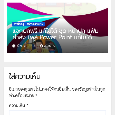
สำหรับครู
หน้าปกรายงาน
แจกปกฟรี แก้ไขได้ ชุด หน้าปก แฟ้ม
คำสั่ง ไฟล์ Power Point แก้ไขได้
โดย ปันสื่อการสอน ครูเอกชัย
มิ.ย. 13, 2024
ADMIN
ใส่ความเห็น
อีเมลของคุณจะไม่แสดงให้คนอื่นเห็น
ช่องข้อมูลจำเป็นถูก
ทำเครื่องหมาย
*
ความเห็น
*