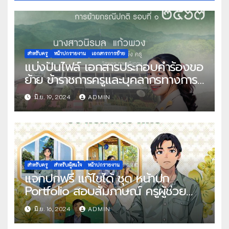
สำหรับครู
หน้าปกรายงาน
เอกสารการย้าย
แบ่งปันไฟล์ เอกสารประกอบคำร้องขอ
ย้าย ข้าราชการครูและบุคลากรทางการ
ศึกษา ตำแหน่งครู สังกัดกระทรวง
มิ.ย. 19, 2024
ADMIN
ศึกษาธิการ การย้ายกรณีปกติ รอบที่ 1
พ.ศ.2567 พร้อมหน้าปก โดย คุณครู
นิรมล แก้วพวง
สำหรับครู
สำหรับผู้สนใจ
หน้าปกรายงาน
แจกปกฟรี แก้ไขได้ ชุด หน้าปก
Portfolio สอบสัมภาษณ์ ครูผู้ช่วย
ไฟล์ Power Point และไฟล์ เทมเพลต
มิ.ย. 16, 2024
ADMIN
Canva แก้ไขได้ โดย ครูนัท กราฟิก