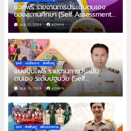
แจกฟรี รายงานการประเมินตนเอง
ของสถานศึกษา (Self Assessment
Report : SAR) ระดับการศึกษา
เม.ย. 21, 2024
ADMIN
ปฐมวัยและขั้นพื้นฐาน โดย โรงเรียน
บ้านม่วงนาสีดา
SAR
งานวิชาการ
สำหรับครู
แบ่งปันไฟล์ รายงานการประเมิน
ตนเอง ระดับปฐมวัย (Self
Assessment Report : SAR) ปีการ
เม.ย. 19, 2024
ADMIN
ศึกษา 2566 โดย โรงเรียนวัดพัน
ตำลึง
SAR
สำหรับครู
หน้าปกรายงาน