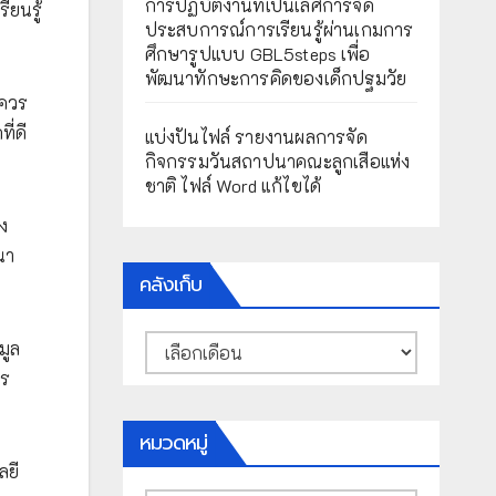
การปฏิบัติงานที่เป็นเลิศการจัด
ียนรู้
ประสบการณ์การเรียนรู้ผ่านเกมการ
ศึกษารูปแบบ GBL5steps เพื่อ
พัฒนาทักษะการคิดของเด็กปฐมวัย
กควร
ี่ดี
แบ่งปันไฟล์ รายงานผลการจัด
กิจกรรมวันสถาปนาคณะลูกเสือแห่ง
ชาติ ไฟล์ Word แก้ไขได้
ง
นา
คลังเก็บ
คลัง
มูล
เก็บ
าร
หมวดหมู่
ลยี