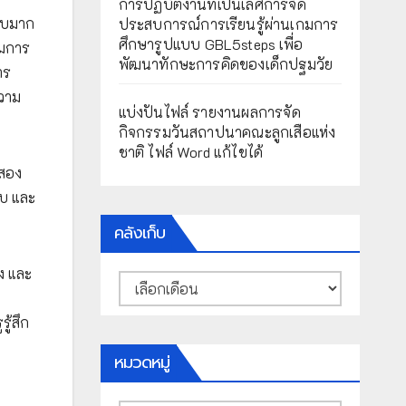
การปฏิบัติงานที่เป็นเลิศการจัด
ะบบมาก
ประสบการณ์การเรียนรู้ผ่านเกมการ
ศึกษารูปแบบ GBL5steps เพื่อ
รมการ
พัฒนาทักษะการคิดของเด็กปฐมวัย
าร
ความ
แบ่งปันไฟล์ รายงานผลการจัด
กิจกรรมวันสถาปนาคณะลูกเสือแห่ง
ชาติ ไฟล์ Word แก้ไขได้
าสอง
พบ และ
คลังเก็บ
ง และ
คลัง
น
เก็บ
ู้สึก
หมวดหมู่