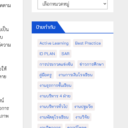
หมวด
ติดตาม
หมู่
ป้ายกำกับ
เป็น
บบ
Active Learning
Best Practice
้ความ
ID PLAN
SAR
การประกวดแข่งขัน
ข่าวการศึกษา
ยให้
คู่มือครู
งานการเงินโรงเรียน
ลาย
งานธุรการชั้นเรียน
งานบริหาร 4 ฝ่าย
น์
งานบริหารทั่วไป
งานปฐมวัย
่อการ
ุณภาพ
งานพัสดุโรงเรียน
งานวิจัย
งานวิชาการ
ดาวน์โหลด