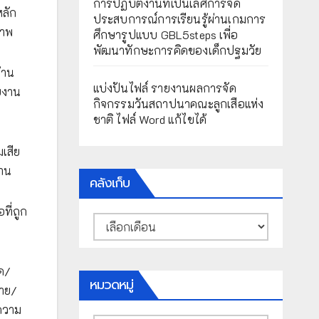
การปฏิบัติงานที่เป็นเลิศการจัด
หลัก
ประสบการณ์การเรียนรู้ผ่านเกมการ
ภาพ
ศึกษารูปแบบ GBL5steps เพื่อ
พัฒนาทักษะการคิดของเด็กปฐมวัย
้าน
แบ่งปันไฟล์ รายงานผลการจัด
ยงาน
กิจกรรมวันสถาปนาคณะลูกเสือแห่ง
ชาติ ไฟล์ Word แก้ไขได้
เสีย
งาน
คลังเก็บ
ที่ถูก
คลัง
เก็บ
ัด/
หมวดหมู่
นาย/
ีความ