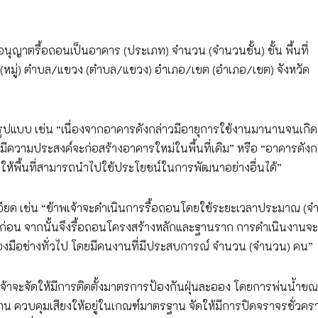
ุญาตรื้อถอนเป็นอาคาร (ประเภท) จำนวน (จำนวนชั้น) ชั้น พื้นที่
 หมู่ที่ (หมู่) ตำบล/แขวง (ตำบล/แขวง) อำเภอ/เขต (อำเภอ/เขต) จังหวัด
ปแบบ เช่น “เนื่องจากอาคารดังกล่าวมีอายุการใช้งานมานานจนเกิ
ีความประสงค์จะก่อสร้างอาคารใหม่ในพื้นที่เดิม” หรือ “อาคารดังก
ยให้พื้นที่สามารถนำไปใช้ประโยชน์ในการพัฒนาอย่างอื่นได้”
อียด เช่น “ข้าพเจ้าจะดำเนินการรื้อถอนโดยใช้ระยะเวลาประมาณ (จ
่อน จากนั้นจึงรื้อถอนโครงสร้างหลักและฐานราก การดำเนินงานจะ
ื่องมือช่างทั่วไป โดยมีคนงานที่มีประสบการณ์ จำนวน (จำนวน) คน”
จ้าจะจัดให้มีการติดตั้งมาตรการป้องกันฝุ่นละออง โดยการพ่นน้ำข
ำงาน ควบคุมเสียงให้อยู่ในเกณฑ์มาตรฐาน จัดให้มีการปิดจราจรชั่วคร