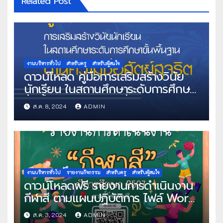
Related Post
งานบริหารทั่วไป
สำหรับครู
สำหรับผู้สนใจ
ดาวน์โหลด คู่มือการเสริมสร้างวินัย
นักเรียน ในสถานศึกษาระดับการศึกษา
ขั้นพื้นฐาน ด้านความซื่อสัตย์สุจริต
ส.ค. 8, 2024
ADMIN
โดยสำนักงานเลขาธิการสภาการศึกษา
งานบริหารทั่วไป
รายงานกิจกรรม
สำหรับครู
สำหรับผู้สนใจ
ดาวน์โหลดฟรี รายงานการดำเนินงาน
กีฬาสี ตามแผนปฏิบัติการ ไฟล์ Word
แก้ไขได้
ส.ค. 3, 2024
ADMIN