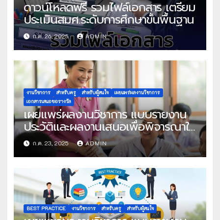
ดาวน์โหลดฟรี รวมไฟล์เอกสาร เตรียม
ประเมินสมศ.ระดับการศึกษาขั้นพื้นฐาน
ก.ค. 26, 2025
ADMIN
งานวิชาการ
สำหรับครู
สำหรับผู้สนใจ
เผยแพร่ผลงานวิชาการ
เอกสารเสนอขอรางวัล
เผยแพร่ผลงานวิชาการ แบบรายงาน
ประวัติและผลงานเสนอเพื่อพิจารณาใน
โครงการครูดีในดวงใจ ประจำปี 2568
ก.ค. 23, 2025
ADMIN
ครั้งที่ 22
BEST PRACTICE
งานวิชาการ
สำหรับครู
สำหรับผู้สนใจ