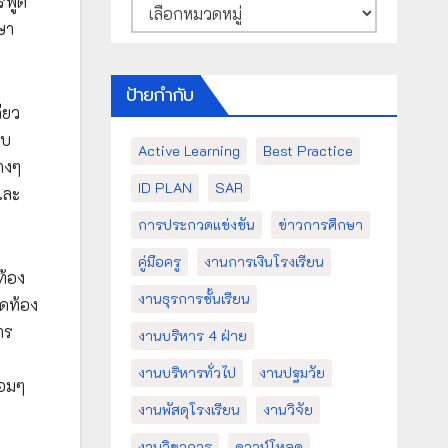
รพูด
หมวด
หมู่
ษา
ป้ายกำกับ
ียว
ยบ
Active Learning
Best Practice
างๆ
ID PLAN
SAR
และ
การประกวดแข่งขัน
ข่าวการศึกษา
คู่มือครู
งานการเงินโรงเรียน
ท้อง
งานธุรการชั้นเรียน
าดท้อง
าร
งานบริหาร 4 ฝ่าย
งานบริหารทั่วไป
งานปฐมวัย
้อมๆ
งานพัสดุโรงเรียน
งานวิจัย
งานวิชาการ
ดาวน์โหลด