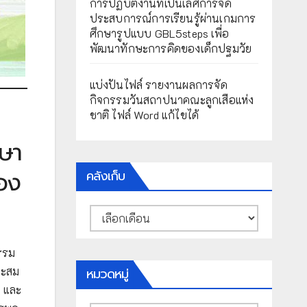
การปฏิบัติงานที่เป็นเลิศการจัด
ประสบการณ์การเรียนรู้ผ่านเกมการ
ศึกษารูปแบบ GBL5steps เพื่อ
พัฒนาทักษะการคิดของเด็กปฐมวัย
แบ่งปันไฟล์ รายงานผลการจัด
กิจกรรมวันสถาปนาคณะลูกเสือแห่ง
ชาติ ไฟล์ Word แก้ไขได้
กษา
้อง
คลังเก็บ
คลัง
เก็บ
รรม
าะสม
หมวดหมู่
น และ