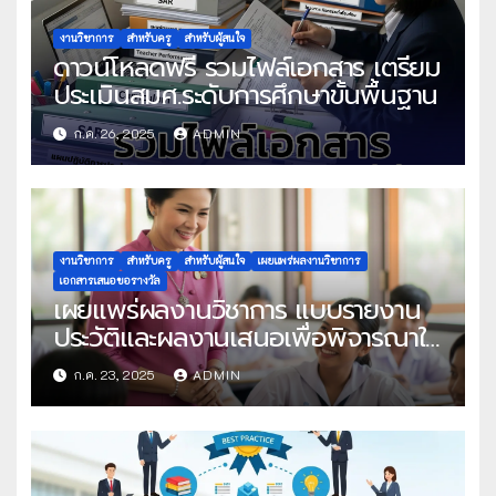
งานวิชาการ
สำหรับครู
สำหรับผู้สนใจ
ดาวน์โหลดฟรี รวมไฟล์เอกสาร เตรียม
ประเมินสมศ.ระดับการศึกษาขั้นพื้นฐาน
ก.ค. 26, 2025
ADMIN
งานวิชาการ
สำหรับครู
สำหรับผู้สนใจ
เผยแพร่ผลงานวิชาการ
เอกสารเสนอขอรางวัล
เผยแพร่ผลงานวิชาการ แบบรายงาน
ประวัติและผลงานเสนอเพื่อพิจารณาใน
โครงการครูดีในดวงใจ ประจำปี 2568
ก.ค. 23, 2025
ADMIN
ครั้งที่ 22