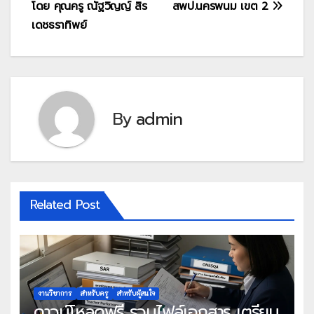
โดย คุณครู ณัฐวิญญ์ สิร
สพป.นครพนม เขต 2
เดชธราทิพย์
By
admin
Related Post
งานวิชาการ
สำหรับครู
สำหรับผู้สนใจ
ดาวน์โหลดฟรี รวมไฟล์เอกสาร เตรียม