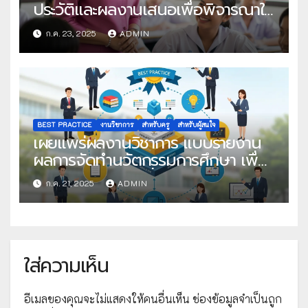
ประวัติและผลงานเสนอเพื่อพิจารณาใน
โครงการครูดีในดวงใจ ประจำปี 2568
ก.ค. 23, 2025
ADMIN
ครั้งที่ 22
BEST PRACTICE
งานวิชาการ
สำหรับครู
สำหรับผู้สนใจ
เผยแพร่ผลงานวิชาการ แบบรายงาน
ผลการจัดทำนวัตกรรมการศึกษา เพื่อ
คัดเลือกวิธีปฏิบัติที่เป็นเลิศ
ก.ค. 21, 2025
ADMIN
ใส่ความเห็น
อีเมลของคุณจะไม่แสดงให้คนอื่นเห็น
ช่องข้อมูลจำเป็นถูก