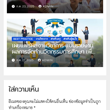
โครงการครูดีในดวงใจ ประจำปี 2568
ก.ค. 23, 2025
ADMIN
ครั้งที่ 22
BEST PRACTICE
งานวิชาการ
สำหรับครู
สำหรับผู้สนใจ
เผยแพร่ผลงานวิชาการ แบบรายงาน
ผลการจัดทำนวัตกรรมการศึกษา เพื่อ
คัดเลือกวิธีปฏิบัติที่เป็นเลิศ
ก.ค. 21, 2025
ADMIN
ใส่ความเห็น
อีเมลของคุณจะไม่แสดงให้คนอื่นเห็น
ช่องข้อมูลจำเป็นถูก
ทำเครื่องหมาย
*