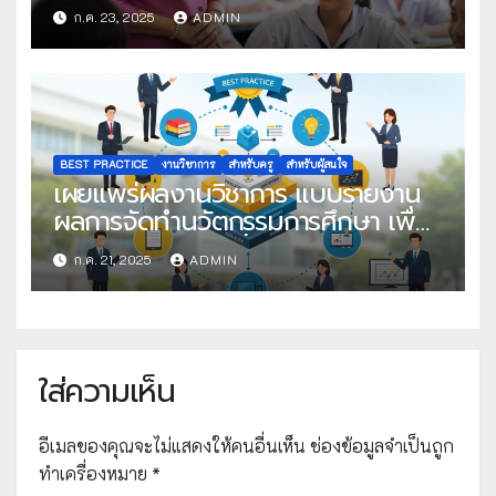
โครงการครูดีในดวงใจ ประจำปี 2568
ก.ค. 23, 2025
ADMIN
ครั้งที่ 22
BEST PRACTICE
งานวิชาการ
สำหรับครู
สำหรับผู้สนใจ
เผยแพร่ผลงานวิชาการ แบบรายงาน
ผลการจัดทำนวัตกรรมการศึกษา เพื่อ
คัดเลือกวิธีปฏิบัติที่เป็นเลิศ
ก.ค. 21, 2025
ADMIN
ใส่ความเห็น
อีเมลของคุณจะไม่แสดงให้คนอื่นเห็น
ช่องข้อมูลจำเป็นถูก
ทำเครื่องหมาย
*