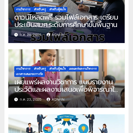
งานวิชาการ
สำหรับครู
สำหรับผู้สนใจ
ดาวน์โหลดฟรี รวมไฟล์เอกสาร เตรียม
ประเมินสมศ.ระดับการศึกษาขั้นพื้นฐาน
ก.ค. 26, 2025
ADMIN
งานวิชาการ
สำหรับครู
สำหรับผู้สนใจ
เผยแพร่ผลงานวิชาการ
เอกสารเสนอขอรางวัล
เผยแพร่ผลงานวิชาการ แบบรายงาน
ประวัติและผลงานเสนอเพื่อพิจารณาใน
โครงการครูดีในดวงใจ ประจำปี 2568
ก.ค. 23, 2025
ADMIN
ครั้งที่ 22