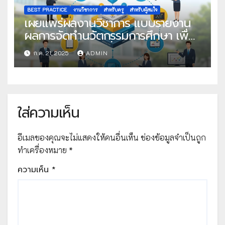
BEST PRACTICE
งานวิชาการ
สำหรับครู
สำหรับผู้สนใจ
เผยแพร่ผลงานวิชาการ แบบรายงาน
ผลการจัดทำนวัตกรรมการศึกษา เพื่อ
คัดเลือกวิธีปฏิบัติที่เป็นเลิศ
ก.ค. 21, 2025
ADMIN
ใส่ความเห็น
อีเมลของคุณจะไม่แสดงให้คนอื่นเห็น
ช่องข้อมูลจำเป็นถูก
ทำเครื่องหมาย
*
ความเห็น
*