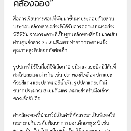
คล้องจอง”
สื่อการเรียนการสอนที่พัฒนาขึ้นมาประกอบด้วยส่วน
ประกอบหลักหลายอย่างที่ได้รับการออกแบบมาอย่าง
พิถีพิถัน จานกระดาษที่เป็นฐานหลักของสื่อมีขนาดเส้น
ผ่านศูนย์กลาง 25 เซนติเมตร ทำจากกระดาษแข็ง
คุณภาพสูงที่ปลอดภัยต่อเด็ก
รูปปลาที่ใช้ในสื่อมีให้เลือก 12 ชนิด แต่ละชนิดมีสีสันที่
สดใสและแตกต่างกัน เช่น ปลาทองสีเหลือง ปลาแปะ
ก้วยสีแดง และปลาหมอสีน้ำเงิน รูปปลาแต่ละตัวมี
ขนาดประมาณ 8 เซนติเมตร เหมาะสำหรับมือเล็กๆ
ของเด็กจับถือ
คำคล้องจองที่นำมาใช้เป็นคำที่คัดสรรมาเป็นพิเศษให้
เหมาะสมกับระดับพัฒนาการของเด็กอายุ 2 ปี เช่น
“ปลา-บิน-ใส-ไป” หรือ “น้ำ-ใส-สีฟ้า-สวยงาม” คำ