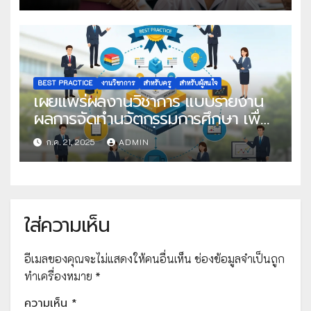
ครั้งที่ 22
BEST PRACTICE
งานวิชาการ
สำหรับครู
สำหรับผู้สนใจ
เผยแพร่ผลงานวิชาการ แบบรายงาน
ผลการจัดทำนวัตกรรมการศึกษา เพื่อ
คัดเลือกวิธีปฏิบัติที่เป็นเลิศ
ก.ค. 21, 2025
ADMIN
ใส่ความเห็น
อีเมลของคุณจะไม่แสดงให้คนอื่นเห็น
ช่องข้อมูลจำเป็นถูก
ทำเครื่องหมาย
*
ความเห็น
*