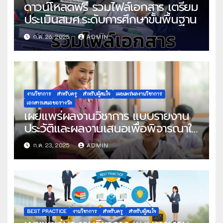
ดาวน์โหลดฟรี รวมไฟล์เอกสาร เตรียม
ประเมินสมศ.ระดับการศึกษาขั้นพื้นฐาน
ก.ค. 26, 2025
ADMIN
งานวิชาการ
สำหรับครู
สำหรับผู้สนใจ
เผยแพร่ผลงานวิชาการ
เอกสารเสนอขอรางวัล
เผยแพร่ผลงานวิชาการ แบบรายงาน
ประวัติและผลงานเสนอเพื่อพิจารณาใน
โครงการครูดีในดวงใจ ประจำปี 2568
ก.ค. 23, 2025
ADMIN
ครั้งที่ 22
BEST PRACTICE
งานวิชาการ
สำหรับครู
สำหรับผู้สนใจ