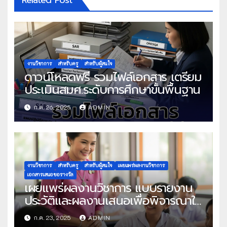
งานวิชาการ
สำหรับครู
สำหรับผู้สนใจ
ดาวน์โหลดฟรี รวมไฟล์เอกสาร เตรียม
ประเมินสมศ.ระดับการศึกษาขั้นพื้นฐาน
ก.ค. 26, 2025
ADMIN
งานวิชาการ
สำหรับครู
สำหรับผู้สนใจ
เผยแพร่ผลงานวิชาการ
เอกสารเสนอขอรางวัล
เผยแพร่ผลงานวิชาการ แบบรายงาน
ประวัติและผลงานเสนอเพื่อพิจารณาใน
โครงการครูดีในดวงใจ ประจำปี 2568
ก.ค. 23, 2025
ADMIN
ครั้งที่ 22