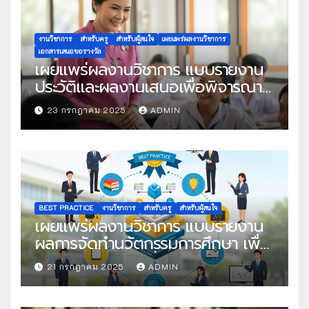
งานวิชาการ
สำหรับครู
สำหรับผู้สนใจ
เผยแพร่ผลงานวิชาการ
เอกสารเสนอขอรางวัล
เผยแพร่ผลงานวิชาการ แบบรายงาน
ประวัติและผลงานเสนอเพื่อพิจารณา
ในโครงการครูดีในดวงใจ ประจำปี
23 กรกฎาคม 2025
ADMIN
2568 ครั้งที่ 22
BEST PRACTICE
งานวิชาการ
สำหรับครู
สำหรับผู้สนใจ
เผยแพร่ผลงานวิชาการ แบบรายงาน
ผลการจัดทำนวัตกรรมการศึกษา เพื่อ
คัดเลือกวิธีปฏิบัติที่เป็นเลิศ
21 กรกฎาคม 2025
ADMIN