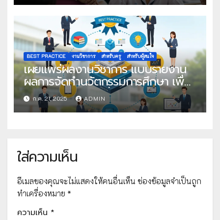
BEST PRACTICE
งานวิชาการ
สำหรับครู
สำหรับผู้สนใจ
เผยแพร่ผลงานวิชาการ แบบรายงาน
ผลการจัดทำนวัตกรรมการศึกษา เพื่อ
คัดเลือกวิธีปฏิบัติที่เป็นเลิศ
ก.ค. 21, 2025
ADMIN
ใส่ความเห็น
อีเมลของคุณจะไม่แสดงให้คนอื่นเห็น
ช่องข้อมูลจำเป็นถูก
ทำเครื่องหมาย
*
ความเห็น
*