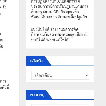
้าที่
การปฏิบัติงานที่เป็นเลิศการจัด
ประสบการณ์การเรียนรู้ผ่านเกมการ
 จึง
ศึกษารูปแบบ GBL5steps เพื่อ
ะ
พัฒนาทักษะการคิดของเด็กปฐมวัย
แบ่งปันไฟล์ รายงานผลการจัด
น
กิจกรรมวันสถาปนาคณะลูกเสือแห่ง
ชาติ ไฟล์ Word แก้ไขได้
าย
่อ
คลังเก็บ
คลัง
เก็บ
งการ
ตัวชี้
หมวดหมู่