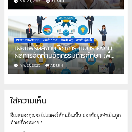
ก.ค. 23, 2025
ADMIN
ครั้งที่ 22
BEST PRACTICE
งานวิชาการ
สำหรับครู
สำหรับผู้สนใจ
เผยแพร่ผลงานวิชาการ แบบรายงาน
ผลการจัดทำนวัตกรรมการศึกษา เพื่อ
คัดเลือกวิธีปฏิบัติที่เป็นเลิศ
ก.ค. 21, 2025
ADMIN
ใส่ความเห็น
อีเมลของคุณจะไม่แสดงให้คนอื่นเห็น
ช่องข้อมูลจำเป็นถูก
ทำเครื่องหมาย
*