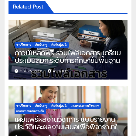
Related Post
งานวิชาการ
สำหรับครู
สำหรับผู้สนใจ
ดาวน์โหลดฟรี รวมไฟล์เอกสาร เตรียม
ประเมินสมศ.ระดับการศึกษาขั้นพื้นฐาน
ก.ค. 26, 2025
ADMIN
งานวิชาการ
สำหรับครู
สำหรับผู้สนใจ
เผยแพร่ผลงานวิชาการ
เอกสารเสนอขอรางวัล
เผยแพร่ผลงานวิชาการ แบบรายงาน
ประวัติและผลงานเสนอเพื่อพิจารณาใน
โครงการครูดีในดวงใจ ประจำปี 2568