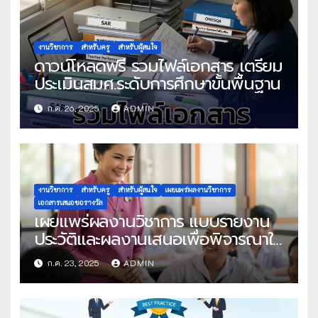
งานวิชาการ
สำหรับครู
สำหรับผู้สนใจ
ดาวน์โหลดฟรี รวมไฟล์เอกสาร เตรียม
ประเมินสมศ.ระดับการศึกษาขั้นพื้นฐาน
ก.ค. 26, 2025
ADMIN
งานวิชาการ
สำหรับครู
สำหรับผู้สนใจ
เผยแพร่ผลงานวิชาการ
เอกสารเสนอขอรางวัล
เผยแพร่ผลงานวิชาการ แบบรายงาน
ประวัติและผลงานเสนอเพื่อพิจารณาใน
โครงการครูดีในดวงใจ ประจำปี 2568
ก.ค. 23, 2025
ADMIN
ครั้งที่ 22