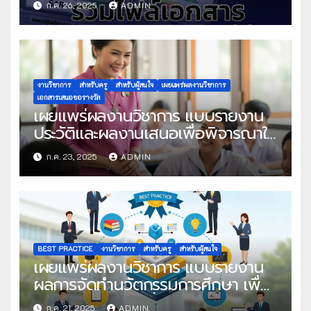
ก.ค. 26, 2025
ADMIN
งานวิชาการ
สำหรับครู
สำหรับผู้สนใจ
เผยแพร่ผลงานวิชาการ
เอกสารเสนอขอรางวัล
เผยแพร่ผลงานวิชาการ แบบรายงาน
ประวัติและผลงานเสนอเพื่อพิจารณาใน
โครงการครูดีในดวงใจ ประจำปี 2568
ก.ค. 23, 2025
ADMIN
ครั้งที่ 22
BEST PRACTICE
งานวิชาการ
สำหรับครู
สำหรับผู้สนใจ
เผยแพร่ผลงานวิชาการ แบบรายงาน
ผลการจัดทำนวัตกรรมการศึกษา เพื่อ
คัดเลือกวิธีปฏิบัติที่เป็นเลิศ
ก.ค. 21, 2025
ADMIN