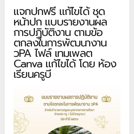
แจกปกฟรี แก้ไขได้ ชุด
หน้าปก แบบรายงานผล
การปฏิบัติงาน ตามข้อ
ตกลงในการพัฒนางาน
วPA ไฟล์ เทมเพลต
Canva แก้ไขได้ โดย ห้อง
เรียนครูบี