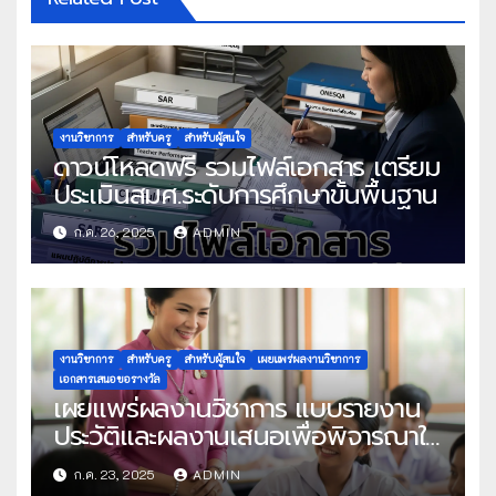
งานวิชาการ
สำหรับครู
สำหรับผู้สนใจ
ดาวน์โหลดฟรี รวมไฟล์เอกสาร เตรียม
ประเมินสมศ.ระดับการศึกษาขั้นพื้นฐาน
ก.ค. 26, 2025
ADMIN
งานวิชาการ
สำหรับครู
สำหรับผู้สนใจ
เผยแพร่ผลงานวิชาการ
เอกสารเสนอขอรางวัล
เผยแพร่ผลงานวิชาการ แบบรายงาน
ประวัติและผลงานเสนอเพื่อพิจารณาใน
โครงการครูดีในดวงใจ ประจำปี 2568
ก.ค. 23, 2025
ADMIN
ครั้งที่ 22